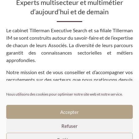
Experts multisecteur et multimétier
d’aujourd’hui et de demain
Le cabinet Tillerman Executive Search et sa filiale Tillerman
IM se sont construits autour du savoir-faire et de l’expertise
de chacun de leurs Associés. La diversité de leurs parcours
garantit des connaissances sectorielles et métiers
approfondies.
Notre mission est de vous conseiller et d’accompagner vos
recrutements sur des secteurs que nous pratiquons depuis
plus de 20 ans. Nos compétences s’appliquent à tous les
postes clés des comités de direction, classiques et
Nous utilisons des cookies pour optimiser notre site web et notre service.
émergeants, ainsi qu’à la recherche d’experts particuliers.
Grâce à notre veille permanente nous intervenons sur les
Accepter
nouveaux métiers liés à des sujets porteurs tels que la
transformation digitale et l’environnement.
Refuser
Nos secteurs d’intervention :