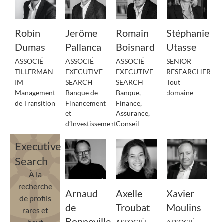
Robin
Jerôme
Romain
Stéphanie
Dumas
Pallanca
Boisnard
Utasse
ASSOCIÉ
ASSOCIÉ
ASSOCIÉ
SENIOR
TILLERMAN
EXECUTIVE
EXECUTIVE
RESEARCHER
IM
SEARCH
SEARCH
Tout
Management
Banque de
Banque,
domaine
de Transition
Financement
Finance,
et
Assurance,
d’Investissement
Conseil
Executive
Search
À la
recherche
Arnaud
Axelle
Xavier
de profils
de
Troubat
Moulins
rares et
Bonneville
haut
ASSOCIÉE
ASSOCIÉ