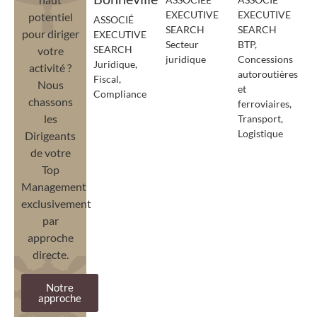
EXECUTIVE
EXECUTIVE
potentiel
ASSOCIÉ
SEARCH
SEARCH
pour diriger
EXECUTIVE
Secteur
BTP,
SEARCH
votre
juridique
Concessions
Juridique,
activité ?
autoroutières
Fiscal,
Nous
et
Compliance
chassons
ferroviaires,
les
Transport,
Logistique
Dirigeants
de votre
Top
Management
exclusivement
par
approche
directe.
Notre
approche