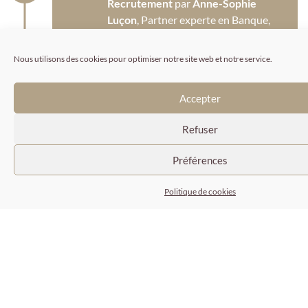
Recrutement
par
Anne-Sophie
Luçon
, Partner experte en Banque,
Assurance, Financements
spécialisés, Fintech
Nous utilisons des cookies pour optimiser notre site web et notre service.
Accepter
Refuser
2022
Intégration de
Stéphanie Utasse
Préférences
Senior Researcher
Politique de cookies
2023
Création de la filiale
Tillerman IM
par
Robin Dumas
Partner expert
en Management de Transition