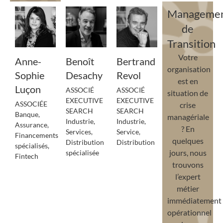
Manageme
de
Transition
Votre
Anne-
Benoît
Bertrand
organisation
Sophie
Desachy
Revol
est en
Luçon
ASSOCIÉ
ASSOCIÉ
situation de
EXECUTIVE
EXECUTIVE
ASSOCIÉE
crise
SEARCH
SEARCH
Banque,
managériale
Industrie,
Industrie,
Assurance,
? En
Services,
Service,
Financements
quelques
Distribution
Distribution
spécialisés,
jours, nous
spécialisée
Fintech
trouvons
l’expert
métier
immédiatement
opérationnel