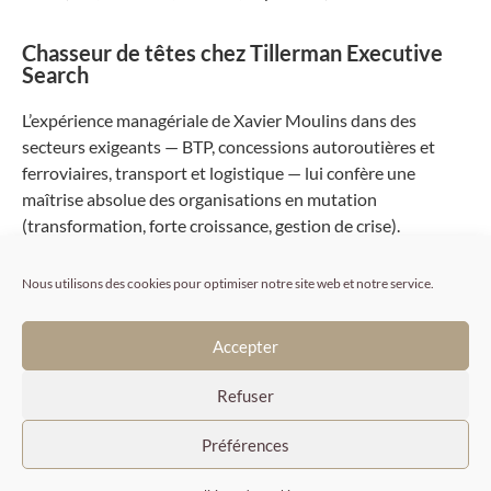
Chasseur de têtes chez Tillerman Executive
Search
L’expérience managériale de Xavier Moulins dans des
secteurs exigeants — BTP, concessions autoroutières et
ferroviaires, transport et logistique — lui confère une
maîtrise absolue des organisations en mutation
(transformation, forte croissance, gestion de crise).
Aujourd’hui, Xavier met son expertise globale au service de
Nous utilisons des cookies pour optimiser notre site web et notre service.
Tillerman Executive Search. Il intervient de manière
transverse pour accompagner le recrutement de dirigeants,
Accepter
tous secteurs confondus, en France et à l’international.
Refuser
EXPERTISES
Préférences
Recrutement Approfondi & Chasse de Têtes
(Executive Search)