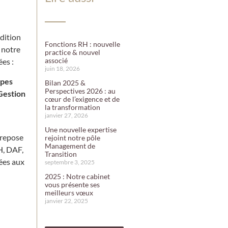
édition
Fonctions RH : nouvelle
 notre
practice & nouvel
associé
es :
juin 18, 2026
upes
Bilan 2025 &
Perspectives 2026 : au
Gestion
cœur de l’exigence et de
la transformation
janvier 27, 2026
Une nouvelle expertise
 repose
rejoint notre pôle
Management de
H, DAF,
Transition
iées aux
septembre 3, 2025
2025 : Notre cabinet
vous présente ses
meilleurs vœux
janvier 22, 2025