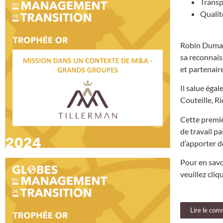
Transp
Qualit
Robin Dumas,
sa reconnaiss
et partenaire
Il salue éga
Couteille, R
Cette premiè
de travail p
d’apporter d
Pour en savoi
veuillez cliqu
Lire le co