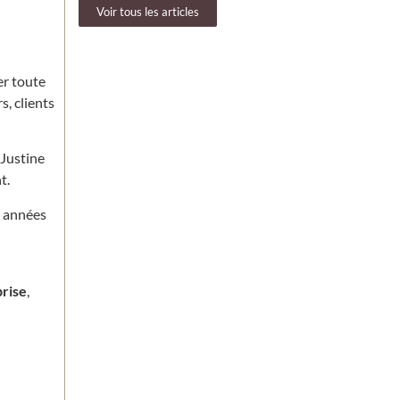
Voir tous les articles
er toute
s, clients
 Justine
t.
x années
rise
,