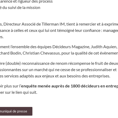
arence et rigueur des process
é du suivi de la mission
 Directeur Associé de Tillerman IM, tient à remercier et à exprim
ance à celles et ceux qui lui ont témoigné leur confiance : manager
s.
lement l’ensemble des équipes Décideurs Magazine, Judith Aquien,
ichard Bodin, Christian Chevassus, pour la qualité de cet évènemen
re (double) reconnaissance de renom récompense le fruit de deu
assionnantes sur un marché qui ne cesse de se professionnaliser et
es services adaptés aux enjeux et aux besoins des entreprises.
r plus sur l’
enquête menée auprès de 1800 décideurs en entrep
er sur le lien qui suit.
mmuniqué de presse