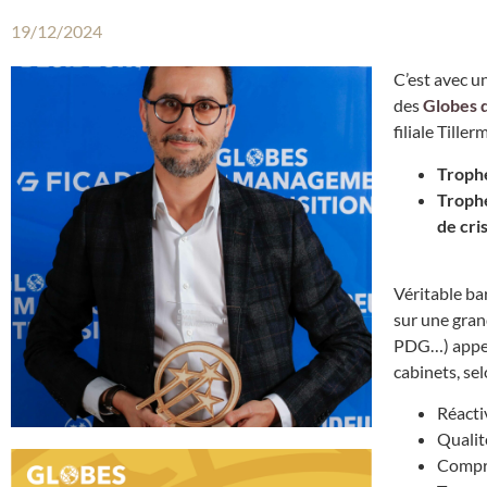
19/12/2024
C’est avec u
des
Globes 
filiale Till
Trophé
Trophé
de cri
Véritable ba
sur une gran
PDG…) appelé
cabinets, sel
Réacti
Qualit
Compr